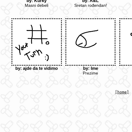
by: Kurky
by: A&L
Masni debeli
Sretan rođendan!
by: Ime
by: ajde da te vidimo
Prezime
[home]